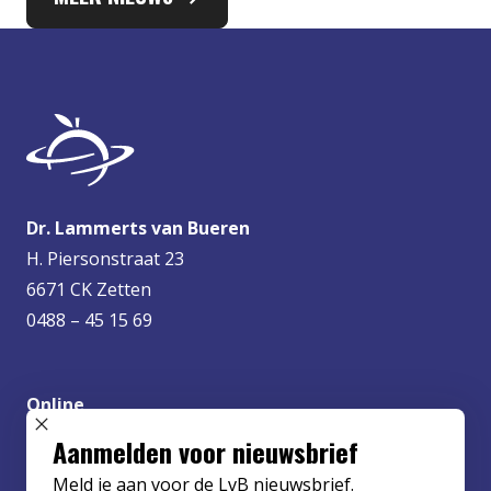
Dr. Lammerts van Bueren
H. Piersonstraat 23
6671 CK Zetten
0488 – 45 15 69
Online
info@lvbueren.nl
SLUIT POPUP
Aanmelden voor nieuwsbrief
Meld je aan voor de LvB nieuwsbrief.