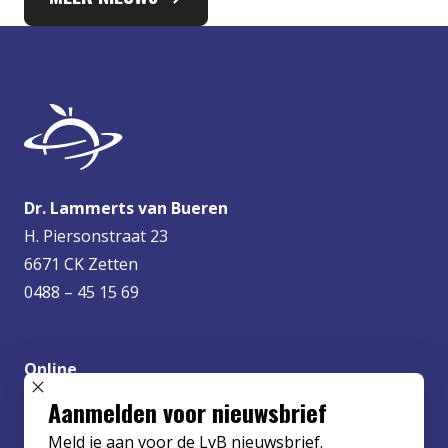
Dr. Lammerts van Bueren
H. Piersonstraat 23
6671 CK Zetten
0488 – 45 15 69
Online
info@lvbueren.nl
SLUIT POPUP
Aanmelden voor nieuwsbrief
Meld je aan voor de LvB nieuwsbrief.