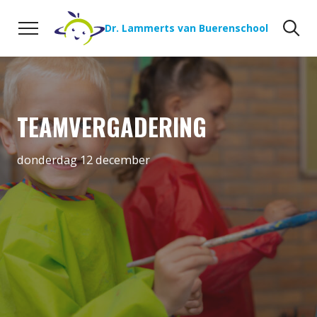
Naar de inhoud
Zoeken
Zo
Dr. Lammerts van Buerenschool
TEAMVERGADERING
donderdag 12 december