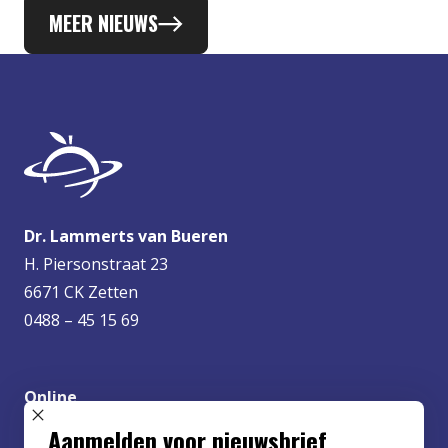
MEER NIEUWS
Dr. Lammerts van Bueren
H. Piersonstraat 23
6671 CK Zetten
0488 – 45 15 69
Online
info@lvbueren.nl
SLUIT POPUP
Aanmelden voor nieuwsbrief