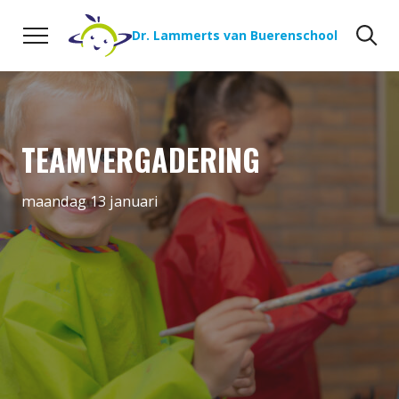
Naar de inhoud
Zoeken
Zo
Dr. Lammerts van Buerenschool
TEAMVERGADERING
maandag 13 januari