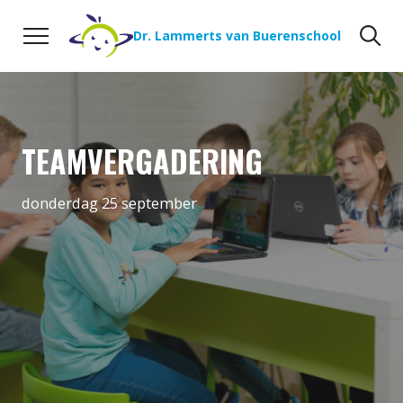
Naar de inhoud
Zoeken
Zo
Dr. Lammerts van Buerenschool
TEAMVERGADERING
donderdag 25 september