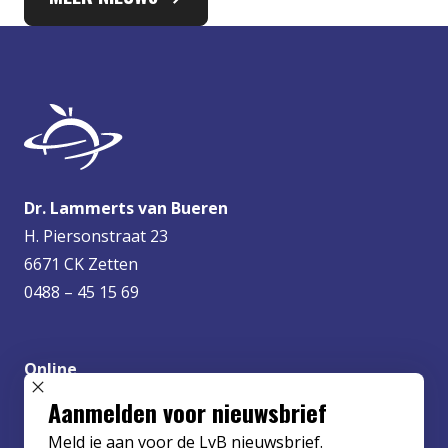
Dr. Lammerts van Bueren
H. Piersonstraat 23
6671 CK Zetten
0488 – 45 15 69
Online
info@lvbueren.nl
SLUIT POPUP
Aanmelden voor nieuwsbrief
Meld je aan voor de LvB nieuwsbrief.