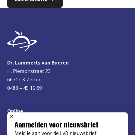
Dr. Lammerts van Bueren
H. Piersonstraat 23
6671 CK Zetten
0488 – 45 15 69
Online
info@lvbueren.nl
SLUIT POPUP
Aanmelden voor nieuwsbrief
Meld je aan voor de LvB nieuwsbrief.