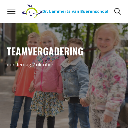
Naar de inhoud
Zoeken
Zo
Dr. Lammerts van Buerenschool
TEAMVERGADERING
donderdag 2 oktober