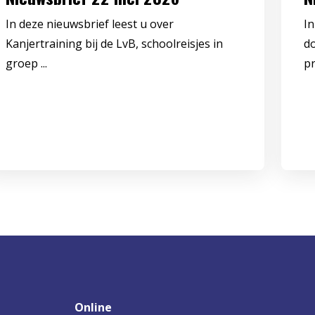
In deze nieuwsbrief leest u over
In
Kanjertraining bij de LvB, schoolreisjes in
d
groep ...
pr
Online