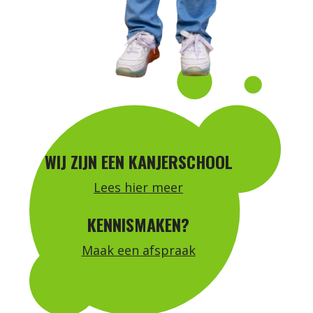
WIJ ZIJN EEN KANJERSCHOOL
Lees hier meer
KENNISMAKEN?
Maak een afspraak