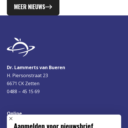
MEER NIEUWS
Dr. Lammerts van Bueren
H. Piersonstraat 23
6671 CK Zetten
0488 – 45 15 69
Online
info@lvbueren.nl
SLUIT POPUP
Aanmelden voor nieuwsbrief