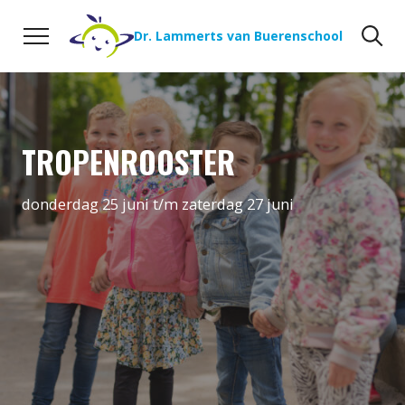
Naar de inhoud
Zoeken
Zo
Dr. Lammerts van Buerenschool
TROPENROOSTER
donderdag 25 juni t/m zaterdag 27 juni