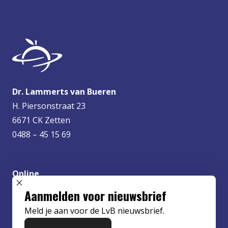
Dr. Lammerts van Bueren
H. Piersonstraat 23
6671 CK Zetten
0488 – 45 15 69
Online
info@lvbueren.nl
SLUIT POPUP
Aanmelden voor nieuwsbrief
Meld je aan voor de LvB nieuwsbrief.