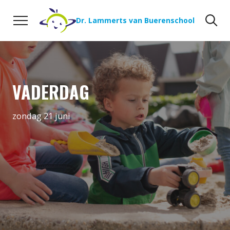
Naar de inhoud
Zoeken
Zo
Dr. Lammerts van Buerenschool
VADERDAG
zondag 21 juni