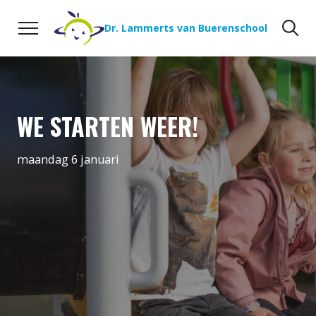
Naar de inhoud
Zoeken
Zo
Dr. Lammerts van Buerenschool
WE STARTEN WEER!
maandag 6 januari