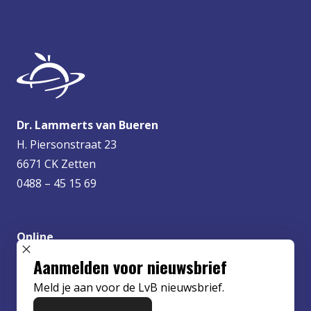
Dr. Lammerts van Bueren
H. Piersonstraat 23
6671 CK Zetten
0488 – 45 15 69
Online
info@lvbueren.nl
SLUIT POPUP
Aanmelden voor nieuwsbrief
Meld je aan voor de LvB nieuwsbrief.