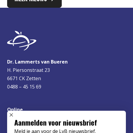
Dr. Lammerts van Bueren
H. Piersonstraat 23
6671 CK Zetten
0488 – 45 15 69
Online
info@lvbueren.nl
SLUIT POPUP
Aanmelden voor nieuwsbrief
Meld je aan voor de LvB nieuwsbrief.