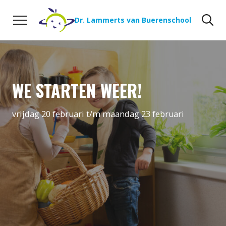
Naar de inhoud
Zoeken
Zo
Dr. Lammerts van Buerenschool
WE STARTEN WEER!
vrijdag 20 februari t/m maandag 23 februari