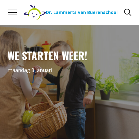
Naar de inhoud
Zoeken
Zo
Dr. Lammerts van Buerenschool
WE STARTEN WEER!
maandag 8 januari