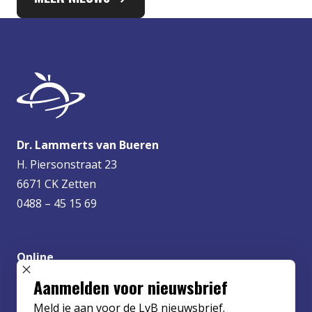
Dr. Lammerts van Bueren
H. Piersonstraat 23
6671 CK Zetten
0488 – 45 15 69
Online
info@lvbueren.nl
SLUIT POPUP
Aanmelden voor nieuwsbrief
Meld je aan voor de LvB nieuwsbrief.