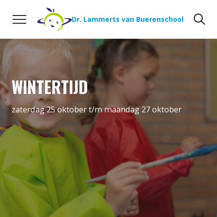
Naar de inhoud
Zoeken
Zo
Dr. Lammerts van Buerenschool
WINTERTIJD
zaterdag 25 oktober t/m maandag 27 oktober