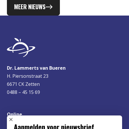
MEER NIEUWS
Dr. Lammerts van Bueren
H. Piersonstraat 23
6671 CK Zetten
0488 – 45 15 69
Online
info@lvbueren.nl
SLUIT POPUP
Aanmelden voor nieuwsbrief