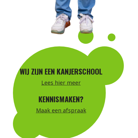
WIJ ZIJN EEN KANJERSCHOOL
Lees hier meer
KENNISMAKEN?
Maak een afspraak