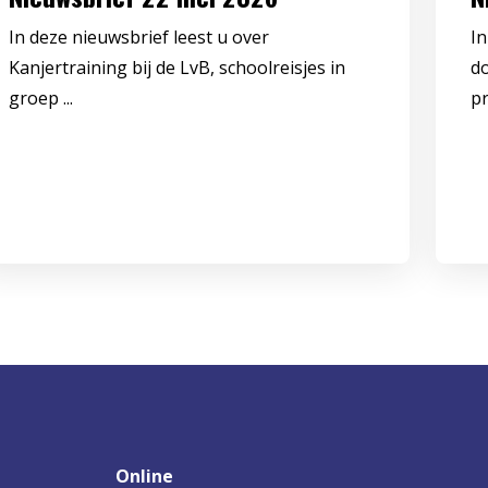
In deze nieuwsbrief leest u over
In
Kanjertraining bij de LvB, schoolreisjes in
d
groep ...
pr
Online