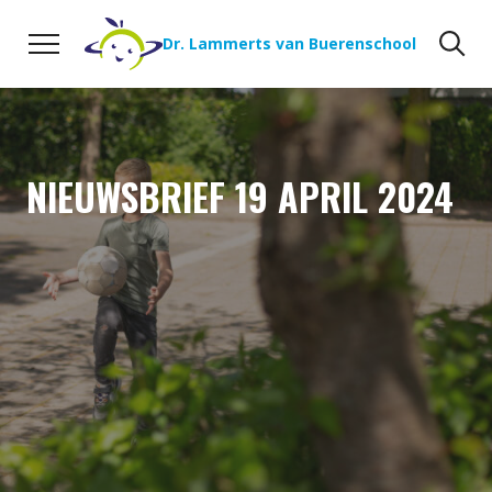
Naar de inhoud
Zoeken
Zo
Dr. Lammerts van Buerenschool
NIEUWSBRIEF 19 APRIL 2024