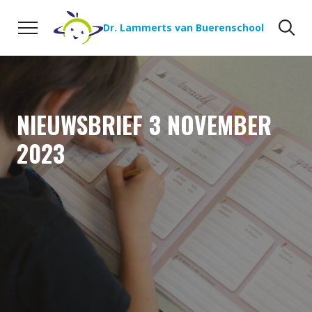
Naar de inhoud
Zoeken
Zo
Dr. Lammerts van Buerenschool
NIEUWSBRIEF 3 NOVEMBER
2023