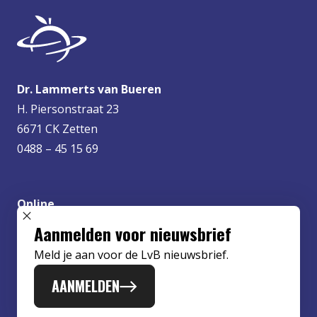
Dr. Lammerts van Bueren
H. Piersonstraat 23
6671 CK Zetten
0488 – 45 15 69
Online
info@lvbueren.nl
SLUIT POPUP
Aanmelden voor nieuwsbrief
Meld je aan voor de LvB nieuwsbrief.
AANMELDEN
Disclaimer
Disclaimer