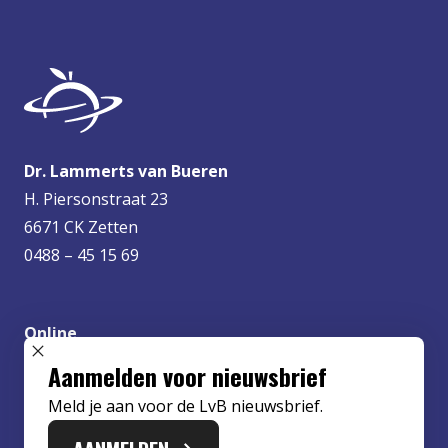
Dr. Lammerts van Bueren
H. Piersonstraat 23
6671 CK Zetten
0488 – 45 15 69
Online
info@lvbueren.nl
SLUIT POPUP
Aanmelden voor nieuwsbrief
Meld je aan voor de LvB nieuwsbrief.